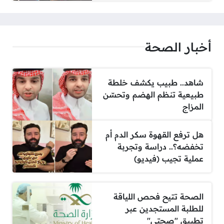
أخبار الصحة
شاهد.. طبيب يكشف خلطة
طبيعية تنظم الهضم وتحسّن
المزاج
هل ترفع القهوة سكر الدم أم
تخفضه؟.. دراسة وتجربة
عملية تجيب (فيديو)
الصحة تتيح فحص اللياقة
للطلبة المستجدين عبر
تطبيق "صحتي"