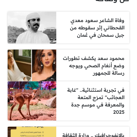
وفاة الشاعر سعود معدي
القحطاني إثر سقوطه من
جبل سمحان في عُمان
محمود سعد يكشف تطورات
وضع أنغام الصحي ويوجه
رسالة للجمهور
في تجربة استثنائية.. "غابة
العجائب" تمزج المتعة
والمعرفة في موسم جدة
2025
بالإنفوجرافيك .. وزارة الثقافة