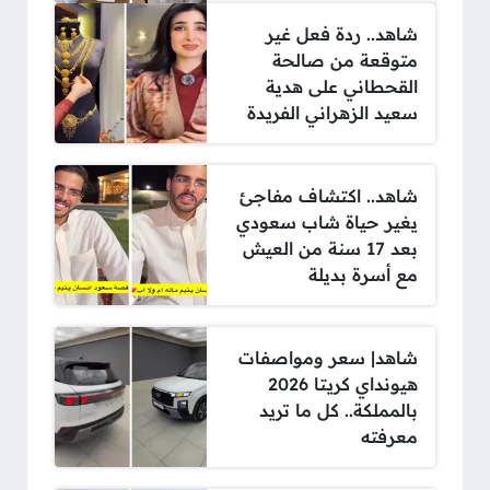
شاهد.. ردة فعل غير
متوقعة من صالحة
القحطاني على هدية
سعيد الزهراني الفريدة
شاهد.. اكتشاف مفاجئ
يغير حياة شاب سعودي
بعد 17 سنة من العيش
مع أسرة بديلة
شاهد| سعر ومواصفات
هيونداي كريتا 2026
بالمملكة.. كل ما تريد
معرفته