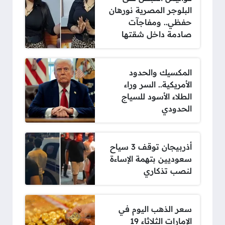
البلوجر المصرية نورهان
حفظي.. ومفاجآت
صادمة داخل شقتها
المكسيك والحدود
الأمريكية.. السر وراء
الطلاء الأسود للسياج
الحدودي
أذربيجان توقف 3 سياح
سعوديين بتهمة الإساءة
لنصب تذكاري
سعر الذهب اليوم في
الإمارات الثلاثاء 19