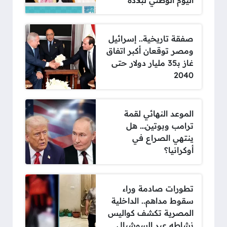
اليوم الوطني لبلاده
صفقة تاريخية.. إسرائيل
ومصر توقعان أكبر اتفاق
غاز بـ35 مليار دولار حتى
2040
الموعد النهائي لقمة
ترامب وبوتين… هل
ينتهي الصراع في
أوكرانيا؟
تطورات صادمة وراء
سقوط مداهم.. الداخلية
المصرية تكشف كواليس
نشاطه عبر السوشيال