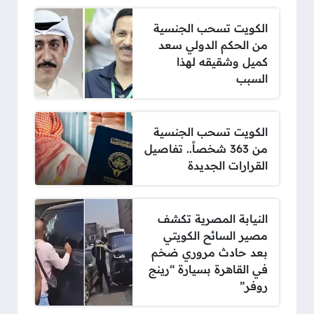
الكويت تسحب الجنسية
من الحكم الدولي سعد
كميل وشقيقه لهذا
السبب
الكويت تسحب الجنسية
من 363 شخصاً.. تفاصيل
القرارات الجديدة
النيابة المصرية تكشف
مصير السائح الكويتي
بعد حادث مروري ضخم
في القاهرة بسيارة “رينج
روفر”