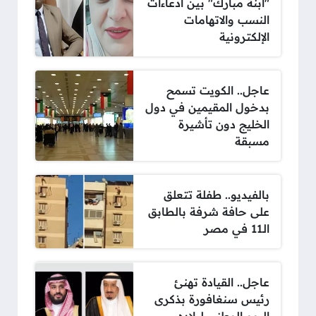
"ابنة مبارك" بين ادعاءات
النسب والاتهامات
الإلكترونية
عاجل.. الكويت تسمح
بدخول المقيمين في دول
الخليج دون تأشيرة
مسبقة
بالفيديو.. طفلة تتعلق
على حافة شرفة بالطابق
الـ11 في مصر
عاجل.. القيادة تهنئ
رئيس سنغافورة بذكرى