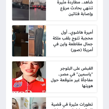
شاهد.. مطاردة مثيرة
تنتهي بحادث مروّع
وإصابة فتاتين
أميرة هاشوي.. أول
محجبة تتوج بلقب ملكة
جمال مقاطعة واين في
أمريكا (صور)
القبض على البلوجر
"ياسمين" في مصر..
مفاجأة غير متوقعة حول
هويتها
تطورات مثيرة في قضية