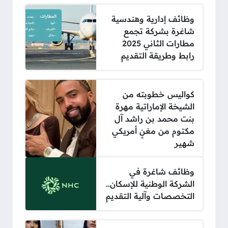
وظائف إدارية وهندسية
شاغرة بشركة تجمع
مطارات الثاني 2025
رابط وطريقة التقديم
كواليس خطوبته من
الشيخة الإماراتية مهرة
بنت محمد بن راشد آل
مكتوم من مغنٍ أمريكي
شهير
وظائف شاغرة في
الشركة الوطنية للإسكان..
التخصصات وآلية التقديم