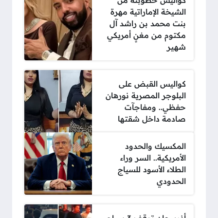
كواليس خطوبته من
الشيخة الإماراتية مهرة
بنت محمد بن راشد آل
مكتوم من مغنٍ أمريكي
شهير
كواليس القبض على
البلوجر المصرية نورهان
حفظي.. ومفاجآت
صادمة داخل شقتها
المكسيك والحدود
الأمريكية.. السر وراء
الطلاء الأسود للسياج
الحدودي