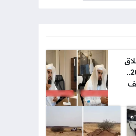
لاق
في السعودية 2025..
ف