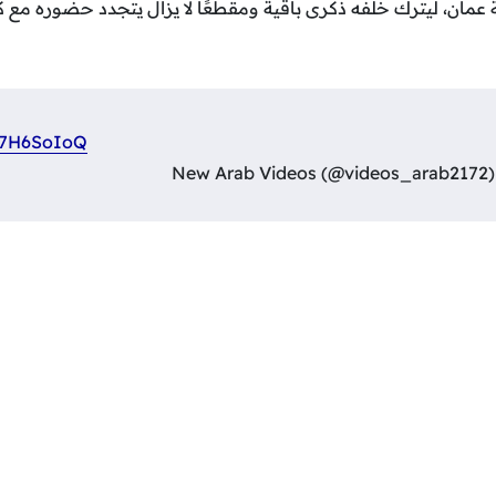
ان، ليترك خلفه ذكرى باقية ومقطعًا لا يزال يتجدد حضوره مع كل
Bk7H6SoIoQ