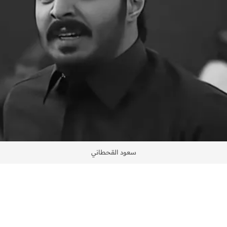
سعود القحطاني