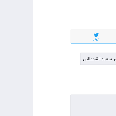
تويتر
عر سعود القحطاني