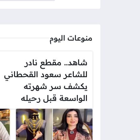
منوعات اليوم
شاهد.. مقطع نادر
للشاعر سعود القحطاني
يكشف سر شهرته
الواسعة قبل رحيله