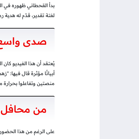
بدأ القحطاني ظهوره في ا
لفتة تقدير، قدّم له هدية ر
صدى واسع 
يُعتقد أن هذا الفيديو كا
أبياتًا مؤثرة قال فيها: "
منصتين وتفاعلوا بحرارة مر
من محافل ا
على الرغم من هذا الحضور