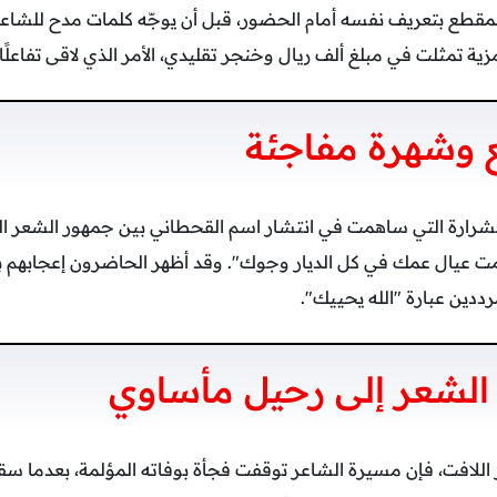
لمقطع بتعريف نفسه أمام الحضور، قبل أن يوجّه كلمات مدح للشاع
مزية تمثلت في مبلغ ألف ريال وخنجر تقليدي، الأمر الذي لاقى تفاعلً
وشهرة مفاجئة
ن الشرارة التي ساهمت في انتشار اسم القحطاني بين جمهور الشعر ا
زهمت عيال عمك في كل الديار وجوك". وقد أظهر الحاضرون إعجابهم بما
ددين عبارة "الله يحييك".
لشعر إلى رحيل مأساوي
 اللافت، فإن مسيرة الشاعر توقفت فجأة بوفاته المؤلمة، بعدما