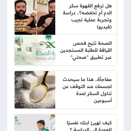
هل ترفع القهوة سكر
الدم أم تخفضه؟.. دراسة
وتجربة عملية تجيب
(فيديو)
الصحة تتيح فحص
اللياقة للطلبة المستجدين
عبر تطبيق "صحتي"
مفاجأة.. هذا ما سيحدث
لجسمك عند التوقف عن
تناول السكر لمدة
أسبوعين
كيف تهيئ ابنك نفسيًا
للعودة إلى الدراسة ؟