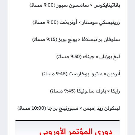
باناثينايكوس × سامسون سبور (9:00 مساءً)
زرينيسكي موستار × أوتريخت (9:00 مساءً)
سلوفان براتيسلافا × يونج بويز (9:15 مساءً)
ليخ بوزنان × جينك (9:30 مساءً)
أبردين × ستيوا بوخارست (9:45 مساءً)
رايكا × باوك سالونيكا (9:45 مساءً)
لينكولن ريد إمبس × سبورتينج براجا (10:00 مساءً)
دوري المؤتمر الأوروبي