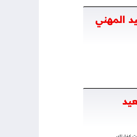
د المهني
يد
ت كفاءتك.