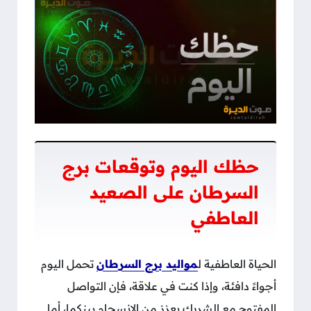
حظك اليوم وتوقعات برج
السرطان على الصعيد
العاطفي
الحياة العاطفية ل
مواليد برج السرطان
تحمل اليوم
أجواءً دافئة، وإذا كنت في علاقة، فإن التواصل
المفتوح مع الشريك يعزز من الانسجام بينكما، أما