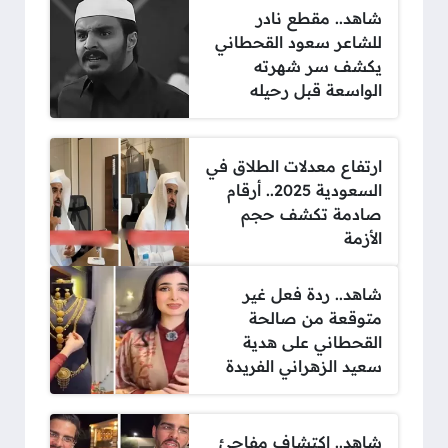
شاهد.. مقطع نادر
للشاعر سعود القحطاني
يكشف سر شهرته
الواسعة قبل رحيله
ارتفاع معدلات الطلاق في
السعودية 2025.. أرقام
صادمة تكشف حجم
الأزمة
شاهد.. ردة فعل غير
متوقعة من صالحة
القحطاني على هدية
سعيد الزهراني الفريدة
شاهد.. اكتشاف مفاجئ