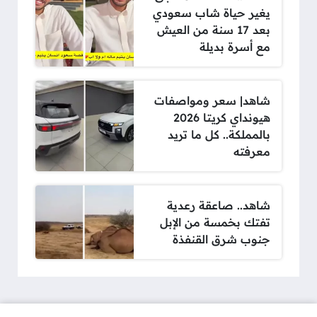
يغير حياة شاب سعودي
بعد 17 سنة من العيش
مع أسرة بديلة
شاهد| سعر ومواصفات
هيونداي كريتا 2026
بالمملكة.. كل ما تريد
معرفته
شاهد.. صاعقة رعدية
تفتك بخمسة من الإبل
جنوب شرق القنفذة