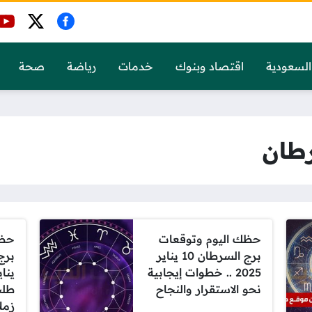
السعودية
اقتصاد وبنوك
خدمات
رياضة
صحة
رطان
حظك اليوم وتوقعات
حظك
برج السرطان 10 يناير
2025 .. خطوات إيجابية
نحو الاستقرار والنجاح
طلب
زمل