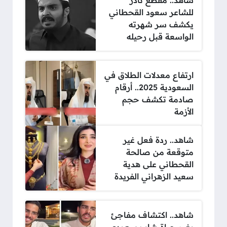
شاهد.. مقطع نادر
للشاعر سعود القحطاني
يكشف سر شهرته
الواسعة قبل رحيله
ارتفاع معدلات الطلاق في
السعودية 2025.. أرقام
صادمة تكشف حجم
الأزمة
شاهد.. ردة فعل غير
متوقعة من صالحة
القحطاني على هدية
سعيد الزهراني الفريدة
شاهد.. اكتشاف مفاجئ