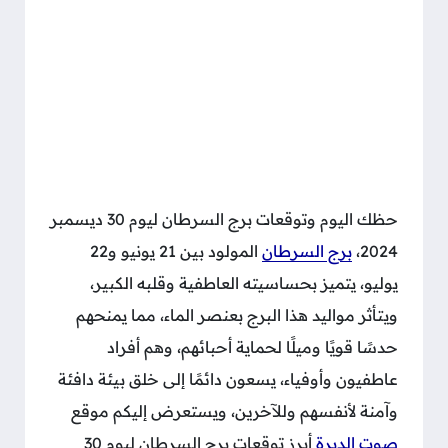
حظك اليوم وتوقعات برج السرطان ليوم 30 ديسمبر
2024،
برج السرطان
المولود بين 21 يونيو و22
يوليو، يتميز بحساسيته العاطفية وقلبه الكبير،
ويتأثر مواليد هذا البرج بعنصر الماء، مما يمنحهم
حدسًا قويًا وميلًا لحماية أحبائهم، وهم أفراد
عاطفيون وأوفياء، يسعون دائمًا إلى خلق بيئة دافئة
وآمنة لأنفسهم وللآخرين، ويستعرض إليكم موقع
صوت الديرة
أبرز توقعات برج السرطان ليوم 30