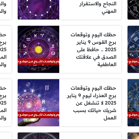
النجاح والاستقرار
وال
المهني
وال
حظك اليوم وتوقعات
حظك
برج القوس 9 يناير
2025 .. حافظ على
الصدق في علاقتك
الم
العاطفية
وال
حظك اليوم وتوقعات
حظك
برج العذراء ليوم 9 يناير
2025 لا تنشغل عن
شريك حياتك بسبب
الم
العمل
وال