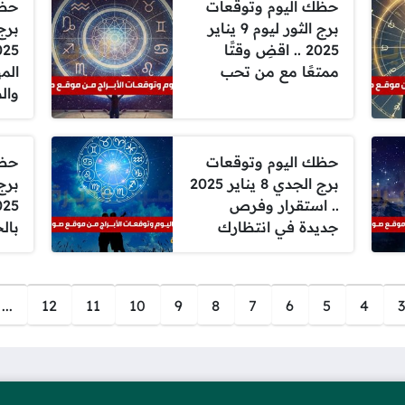
حظك اليوم وتوقعات
حظك
برج الثور ليوم 9 يناير
2025 .. اقضِ وقتًا
ممتعًا مع من تحب
الم
وال
حظك اليوم وتوقعات
حظك
برج الجدي 8 يناير 2025
.. استقرار وفرص
جديدة في انتظارك
بال
...
12
11
10
9
8
7
6
5
4
3