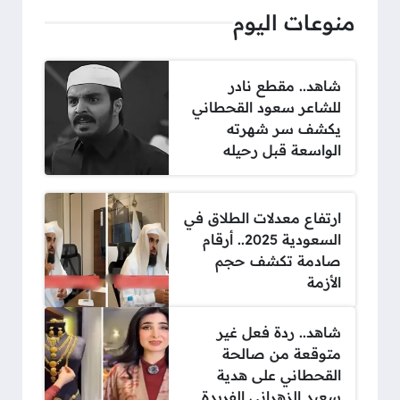
منوعات اليوم
شاهد.. مقطع نادر
للشاعر سعود القحطاني
يكشف سر شهرته
الواسعة قبل رحيله
ارتفاع معدلات الطلاق في
السعودية 2025.. أرقام
صادمة تكشف حجم
الأزمة
شاهد.. ردة فعل غير
متوقعة من صالحة
القحطاني على هدية
سعيد الزهراني الفريدة