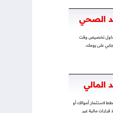
يد الصحي
ا حاول تخصيص وقت
يجابي على يومك.
 المالي
طط لاستثمار أموالك أو
 قرارات مالية غير