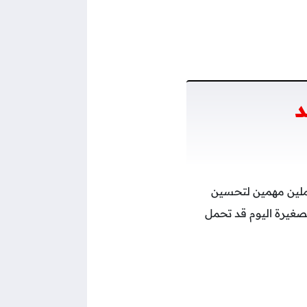
د
املين مهمين لتحسين
الصغيرة اليوم قد تحمل