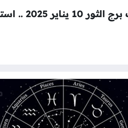
حظك اليوم وتوقعات ب