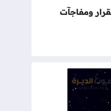
رج الثور 10 يناير 2025 .. استقرار ومفاجآت