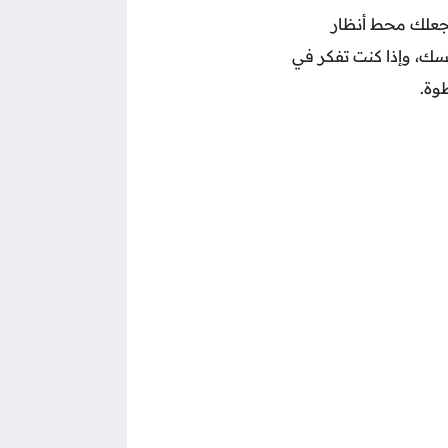
تجعلك محط أنظار
سك، وإذا كنت تفكر في
وة.