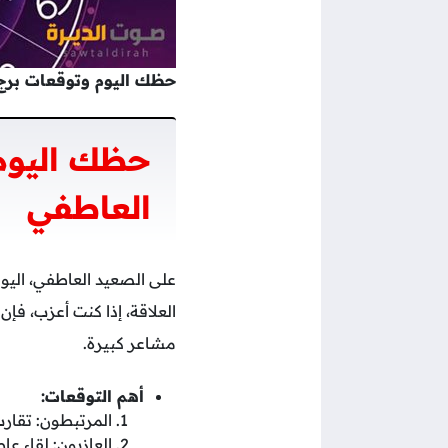
حظك اليوم وتوقعات برج الثور 10 ين
حظك اليوم 
العاطفي
على الصعيد العاطفي، اليو
العلاقة، إذا كنت أعزب، فإ
مشاعر كبيرة.
أهم التوقعات:
المرتبطون: تقار
العازبون: لقاء 