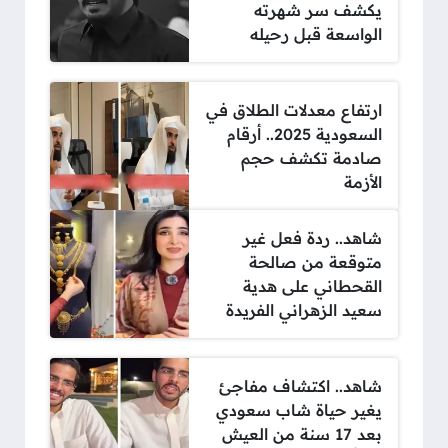
يكشف سر شهرته
الواسعة قبل رحيله
ارتفاع معدلات الطلاق في
السعودية 2025.. أرقام
صادمة تكشف حجم
الأزمة
شاهد.. ردة فعل غير
متوقعة من صالحة
القحطاني على هدية
سعيد الزهراني الفريدة
شاهد.. اكتشاف مفاجئ
يغير حياة شاب سعودي
بعد 17 سنة من العيش