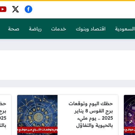
السعودية
اقتصاد وبنوك
خدمات
رياضة
صحة
حظك اليوم وتوقعات
حظك
برج القوس 8 يناير
2025 .. يوم مليء
بالحيوية والتفاؤل
بال