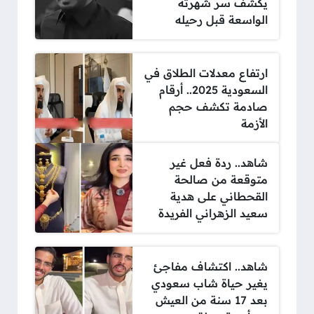
يكشف سر شهرته
الواسعة قبل رحيله
ارتفاع معدلات الطلاق في
السعودية 2025.. أرقام
صادمة تكشف حجم
الأزمة
شاهد.. ردة فعل غير
متوقعة من صالحة
القحطاني على هدية
سعيد الزهراني الفريدة
شاهد.. اكتشاف مفاجئ
يغير حياة شاب سعودي
بعد 17 سنة من العيش