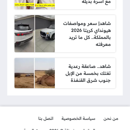
مع أسرة بديلة
شاهد| سعر ومواصفات
هيونداي كريتا 2026
بالمملكة.. كل ما تريد
معرفته
شاهد.. صاعقة رعدية
تفتك بخمسة من الإبل
جنوب شرق القنفذة
من نحن
سياسة الخصوصية
اتصل بنا