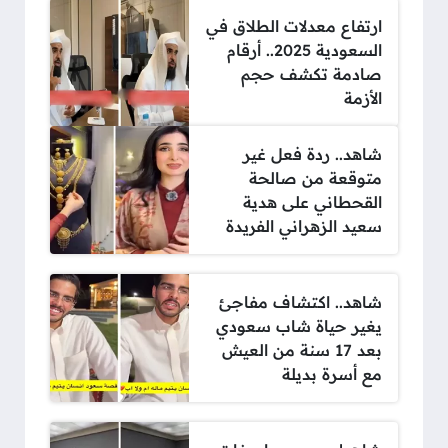
ارتفاع معدلات الطلاق في
السعودية 2025.. أرقام
صادمة تكشف حجم
الأزمة
شاهد.. ردة فعل غير
متوقعة من صالحة
القحطاني على هدية
سعيد الزهراني الفريدة
شاهد.. اكتشاف مفاجئ
يغير حياة شاب سعودي
بعد 17 سنة من العيش
مع أسرة بديلة