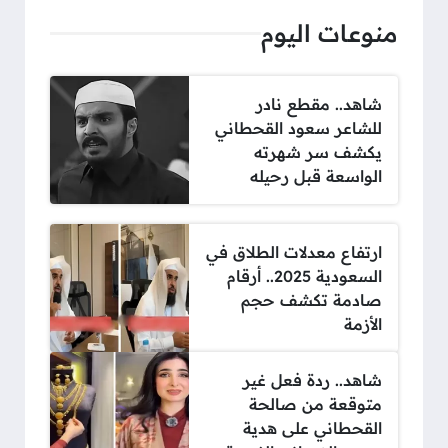
منوعات اليوم
شاهد.. مقطع نادر
للشاعر سعود القحطاني
يكشف سر شهرته
الواسعة قبل رحيله
ارتفاع معدلات الطلاق في
السعودية 2025.. أرقام
صادمة تكشف حجم
الأزمة
شاهد.. ردة فعل غير
متوقعة من صالحة
القحطاني على هدية