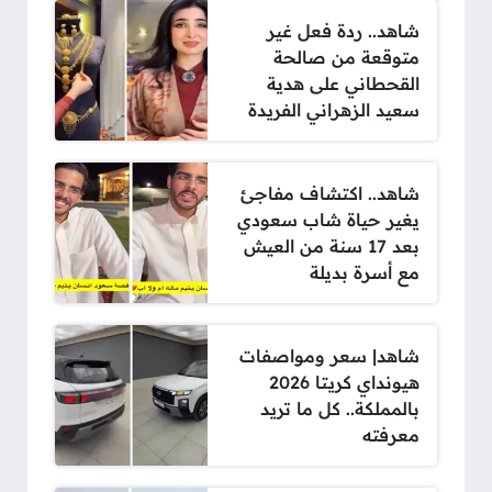
شاهد.. ردة فعل غير
متوقعة من صالحة
القحطاني على هدية
سعيد الزهراني الفريدة
شاهد.. اكتشاف مفاجئ
يغير حياة شاب سعودي
بعد 17 سنة من العيش
مع أسرة بديلة
شاهد| سعر ومواصفات
هيونداي كريتا 2026
بالمملكة.. كل ما تريد
معرفته