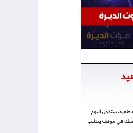
يد
عاطفية، ستكون اليوم
د نفسك في موقف يتطلب