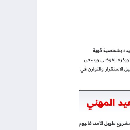
تميز مواليده بشخصية قوية
، ويكره الفوضى ويسعى
ع يسمح له بتحقيق الاستقرار والتوازن في
د المهني
شروع طويل الأمد، فاليوم