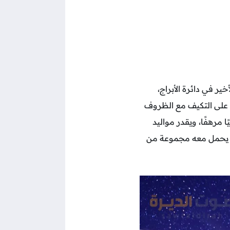
ر والأخير في دائرة الأبراج،
ة على التكيف مع الظروف
 مرهفًا، ويقدر مواليد
ت العلاقات الإنسانية ويبحثون دائمًا عن التناغم والسلام الداخلي، اليوم، 12 ديسمبر 2024، يحمل معه مجموعة من