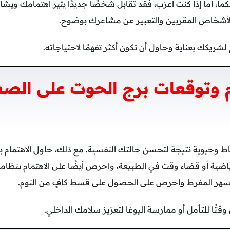
نكما، أما إذا كنت أعزب، فقد تقابل شخصًا جديدًا يثير اهتمامك ويش
 الأشخاص المقربين والتعبير عن مشاعرك بوضوح.
شريكك بعناية وحاول أن تكون أكثر تفهمًا لاحتياجاته.
 وتوقعات برج الحوت على الصع
شاط وحيوية نتيجة لتحسن حالتك النفسية. مع ذلك، حاول الاهتما
ياضية أو قضاء وقت في الطبيعة، واحرص أيضًا على الاهتمام بنظام
لسهر المفرط واحرص على الحصول على قسط كافٍ من النوم.
ًا للتأمل أو ممارسة اليوغا لتعزيز سلامك الداخلي.