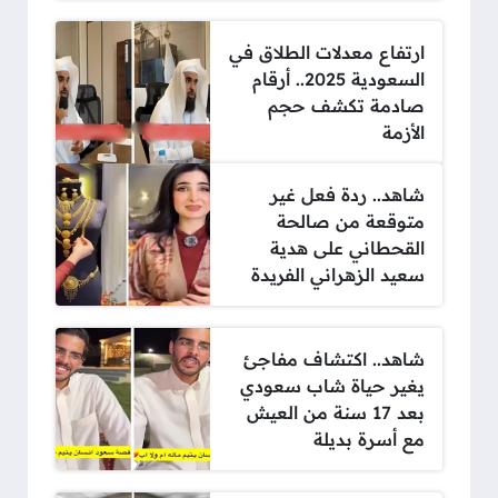
ارتفاع معدلات الطلاق في
السعودية 2025.. أرقام
صادمة تكشف حجم
الأزمة
شاهد.. ردة فعل غير
متوقعة من صالحة
القحطاني على هدية
سعيد الزهراني الفريدة
شاهد.. اكتشاف مفاجئ
يغير حياة شاب سعودي
بعد 17 سنة من العيش
مع أسرة بديلة