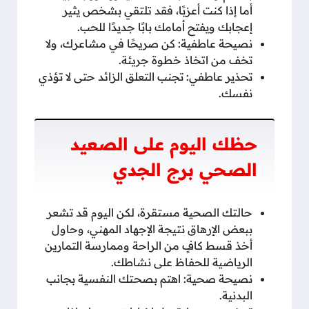
أما إذا كنت أعزبًا، فقد تلتقي بشخص يثير
إعجابك ويفتح أمامك بابًا جديدًا للحب.
نصيحة عاطفية: كن صريحًا في مشاعرك، ولا
تخف من اتخاذ خطوة جريئة.
تحذير عاطفي: تجنب التعلق الزائد حتى لا تؤذي
نفسك.
حظك اليوم على الصعيد
الصحي برج الجدي
حالتك الصحية مستقرة، لكن اليوم قد تشعر
ببعض الإرهاق نتيجة الإجهاد المهني، وحاول
أخذ قسط كافٍ من الراحة وممارسة التمارين
الرياضية للحفاظ على نشاطك.
نصيحة صحية: اهتم بصحتك النفسية بجانب
البدنية.