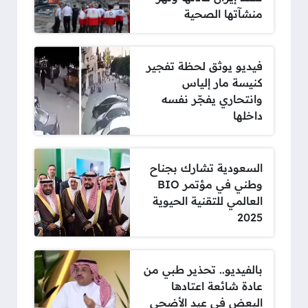
منشآتها الصحية
فيديو يوثق لحظة تفجير
كنيسة مار إلياس
وانتحاري يفجّر نفسه
داخلها
السعودية تشارك بجناح
وطني في مؤتمر BIO
العالمي للتقنية الحيوية
2025
بالفيديو.. تحذير طبي من
عادة شائعة اعتادها
البعض في عيد الأضحى