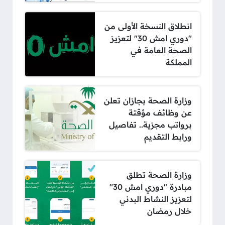
انطلاق النسخة الأولى من
"دوري امش 30" لتعزيز
الصحة العامة في
المملكة
وزارة الصحة بجازان تعلن
عن وظائف مؤقتة
برواتب مجزية.. تفاصيل
ورابط التقديم
وزارة الصحة تطلق
مبادرة "دوري امش 30"
لتعزيز النشاط البدني
خلال رمضان