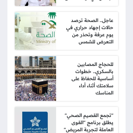
عاجل.. الصحة ترصد
حالات إجهاد حراري في
يوم عرفة وتحذر من
التعرض للشمس
للحجاج المصابين
بالسكري.. خطوات
أساسية للحفاظ على
سلامتك أثناء أداء
المناسك
"تجمع القصيم الصحي"
يطلق برنامج "القوى
العاملة لتجربة المريض"