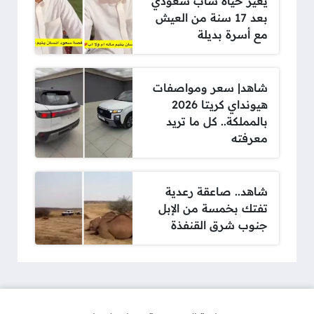
يغير حياة شاب سعودي
بعد 17 سنة من العيش
مع أسرة بديلة
شاهد| سعر ومواصفات
هيونداي كريتا 2026
بالمملكة.. كل ما تريد
معرفته
شاهد.. صاعقة رعدية
تفتك بخمسة من الإبل
جنوب شرق القنفذة