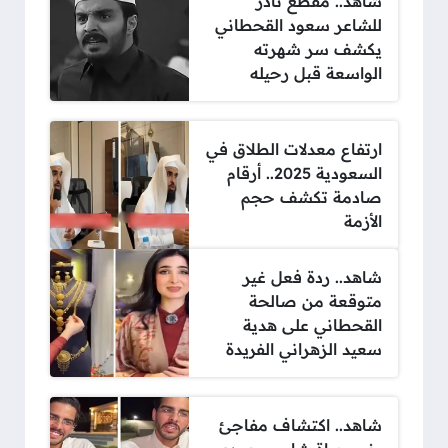
شاهد.. مقطع نادر
للشاعر سعود القحطاني
يكشف سر شهرته
الواسعة قبل رحيله
ارتفاع معدلات الطلاق في
السعودية 2025.. أرقام
صادمة تكشف حجم
الأزمة
شاهد.. ردة فعل غير
متوقعة من صالحة
القحطاني على هدية
سعيد الزهراني الفريدة
شاهد.. اكتشاف مفاجئ