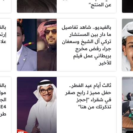
عن المنتج"
بالفيديو.. شاهد تفاصيل
بال
ما دار بين المستشار
إرت
تركي آل الشيخ وسعفان
علا
جراء رفض مخرج
بريطاني عمل فيلم
للأخير
ثالث أيام عيد الفطر..
بال
حفل مميز لـ رابح صقر
موا
في شقراء "إحجز
تذكرتك من هنا"
طرح