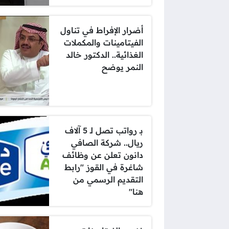
أضرار الإفراط في تناول
الفيتامينات والمكملات
الغذائية.. الدكتور خالد
النمر يوضح
بـ رواتب تصل لـ 5 آلاف
ريال.. شركة الصافي
دانون تعلن عن وظائف
شاغرة في القوز "رابط
التقديم الرسمي من
هنا"