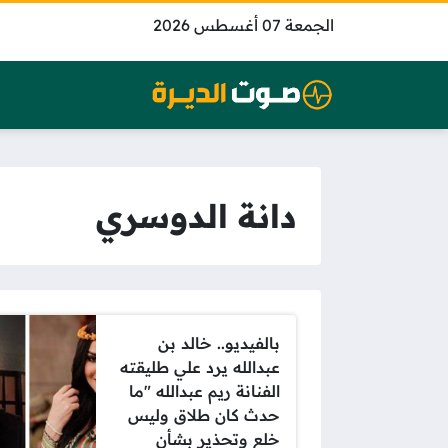
الجمعة 07 أغسطس 2026
دانة الدوسري
بالفيديو.. خالد بن
عبدالله يرد علي طليقته
الفنانة ريم عبدالله "ما
حدث كان طلاق وليس
خلع وتحذير بشأن