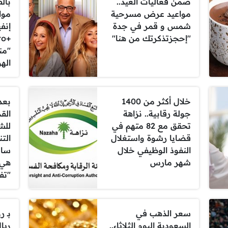
ضمن فعاليات العيد..
بال
مواعيد عرض مسرحية
موا
شمس و قمر في جدة
إنف
"إحجزتذكرتك من هنا"
ro
"من
اله
خلال أكثر من 1400
بعد
جولة رقابية.. نزاهة
القد
تحقق مع 82 متهم في
للش
قضايا رشوة واستغلال
الت
النفوذ الوظيفي خلال
سام
شهر مارس
هي 
"تف
سعر الذهب في
السعودية اليوم الثلاثاء..
ريا