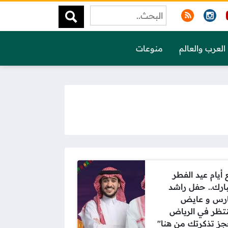
العرب والعالم
منوعات
 أيام عيد الفطر
بارك.. حفل راشد
ارس و عايض
نتظر في الرياض
جز تذكرتك من هنا"