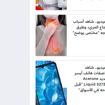
فيديو.. شاهد أسباب
جاع المريء وطرق
جه "مختص يوضح"
فيديو.. شاهد
صفات هاتف آيسر
الجديد Acerone
Liquid S272E4 "قبل
ه في الأسواق"