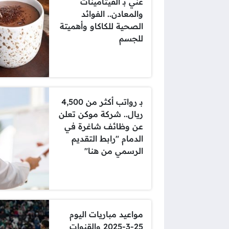
غني بـ الفيتامينات
والمعادن.. الفوائد
الصحية للكاكاو وأهميتة
للجسم
بـ رواتب أكثر من 4,500
ريال.. شركة موكن تعلن
عن وظائف شاغرة في
الدمام "رابط التقديم
الرسمي من هنا"
مواعيد مباريات اليوم
25-3-2025 والقنوات