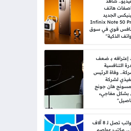
فيديو.. شاهد
صفات هاتف
ينيكس الجديد
+Infinix Note 50 P
افس قوي في سوق
واتف الذكية"
 إعترافه بـ ضعف
رة التنافسية
ركة.. وفاة الرئيس
نفيذي لشركة
سونج هان جونج
بشكل مفاجيء
اصيل"
بـ رواتب تصل لـ 8 آلاف
ل.. مكتب عواصم