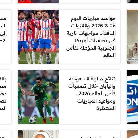
مواعيد مباريات اليوم
سعر
26-3-2025 والقنوات
السع
الناقلة.. مواجهات نارية
إلي
في تصفيات أمريكا
الأ
الجنوبية المؤهلة لكأس
العالم
نتائج مباراة السعودية
بال
واليابان خلال تصفيات
مصو
كأس العالم 2026..
تحص
ومواعيد المباريات
تصو
المنتظرة
الح