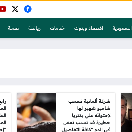
السعودية
اقتصاد وبنوك
خدمات
رياضة
صحة
شركة ألمانية تسحب
رابع
شامبو شهير لها
الم
لإحتوائه علي بكتريا
الف
خطيرة قد تسبب تعفن
الم
في الدم "كافة التفاصيل
"إح