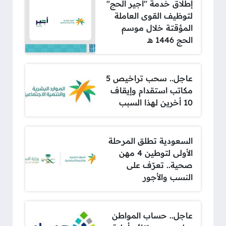
إطلاق خدمة "أجير الحج"
لتوظيف القوى العاملة
المؤقتة خلال موسم
الحج 1446 هـ
عاجل.. سحب تراخيص 5
مكاتب استقدام وإيقاف
10 أخرين لهذا السبب
السعودية تطلق المرحلة
الأولى لتوطين 4 مهن
صحية.. تعرّف على
النسب والأجور
عاجل.. حساب المواطن