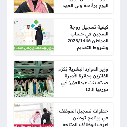
اليوم برئاسة ولي العهد
كيفية تسجيل زوجة
السجين في حساب
المواطن 2025/1446
وشروط التقديم
وزير الموارد البشرية يُكرّم
الفائزين بجائزة الأميرة
صيتة بنت عبدالعزيز في
دورتها الـ 12
خطوات تسجيل الموظف
في برنامج توطين ..
اعرف الوظائف المتاحة