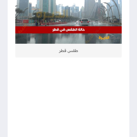
طقس قطر