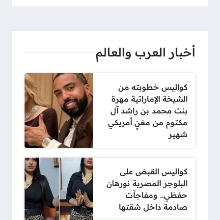
أخبار العرب والعالم
كواليس خطوبته من
الشيخة الإماراتية مهرة
بنت محمد بن راشد آل
مكتوم من مغنٍ أمريكي
شهير
كواليس القبض على
البلوجر المصرية نورهان
حفظي.. ومفاجآت
صادمة داخل شقتها