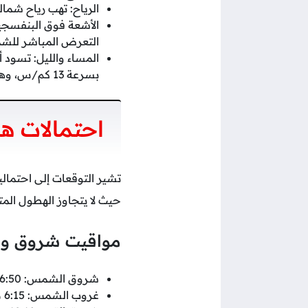
الرياح: تهب رياح شمالية شمالية شرقية بسرع
التعرض المباشر للش
بسرعة 13 كم/س، وهبات قد تصل إلى 32 كم/س.
احتمالات هط
حيث لا يتجاوز الهطول المتوقع .0
مواقيت شروق وغ
شروق الشمس: 6:50 صباحًا.
غروب الشمس: 6:15 مساءً.