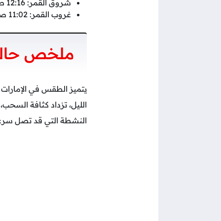
شروق القمر: 12:16 صباحًا.
غروب القمر: 11:02 صباحًا.
ملخص حالة 
الليل، تزداد كثافة السحب، 
النشطة التي قد تصل سرعتها إلى 37 كم/س في 