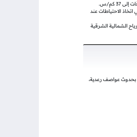
ما يستدعي اتخاذ الاحتياطات عند
غطاء سحابي تصل إلى 84%، مع استمرار الرياح الشمالية الشرقية
نهار والليل، دون توقعات بحدوث عواصف رعدية،