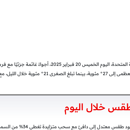
تشهد دولة الإمارات العربية المتحدة، اليوم الخميس 20 فبراي
حيث تصل درجة الحرارة العظمى إلى 27° مئوية، بينما تبلغ
قس خلال اليوم
طقس معتدل إلى دافئ مع سحب متزايدة تغطي 34% من السماء.