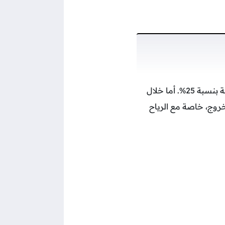
يتميز الطقس في الإمارات اليوم بالاعتدال نهارًا، مع سحب متزايدة وفرصة لهطول أمطار خفيفة بنسبة 25%. أما خلال
لخروج، خاصة مع الرياح