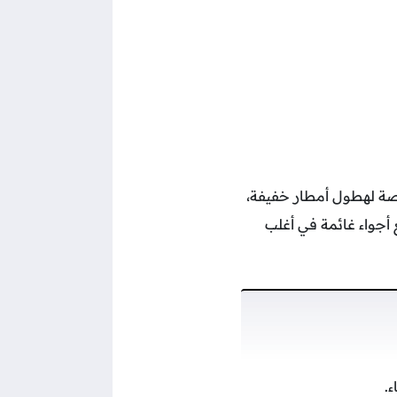
ر 2025، أجواءً غائمة جزئيًا مع فرصة لهطول أمطار خفيفة،
 الصغرى 21° مئوية خلال الليل، مع أجواء غائمة في أغلب