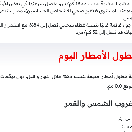
ة 13 كم/س، وتصل سرعتها في بعض الأوقات إلى 37 كم/س.
الأشعة فوق البنفسجية: عند المستوى 6 (غير صحي للأشخاص الحساسين)، م
مس.
المساء والليل: تسود أجواء غائمة غالبًا بنسبة 
ول الأمطار اليوم
تشير التوقعات إلى احتمالية هطول أمطار خفيفة بنسبة 25% خلال ال
0 مم.
روب الشمس والقمر