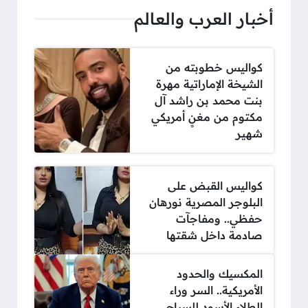
أخبار العرب والعالم
كواليس خطوبته من
الشيخة الإماراتية مهرة
بنت محمد بن راشد آل
مكتوم من مغنٍ أمريكي
شهير
كواليس القبض على
البلوجر المصرية نورهان
حفظي.. ومفاجآت
صادمة داخل شقتها
المكسيك والحدود
الأمريكية.. السر وراء
الطلاء الأسود للسياج