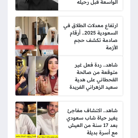
الواسعة قبل رحيله
ارتفاع معدلات الطلاق في
السعودية 2025.. أرقام
صادمة تكشف حجم
الأزمة
شاهد.. ردة فعل غير
متوقعة من صالحة
القحطاني على هدية
سعيد الزهراني الفريدة
شاهد.. اكتشاف مفاجئ
يغير حياة شاب سعودي
بعد 17 سنة من العيش
مع أسرة بديلة