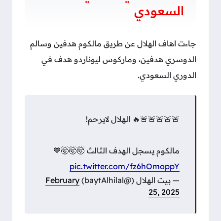
السعودي
جاءت اهاف الهلال عن طريق مالكوم هدفين وسالم
الدوسري هدفين، وماركوس ليوناردو هدف في
الدوري السعودي.
🚨🚨🚨🚨🚨🔥 الهلال لايرحم!
مالكوم يسجل الهدف الثالث 🤯🤯🤯💙
pic.twitter.com/fz6hOmoppY
— بيت الهلال (@baytAlhilal)
February
25, 2025