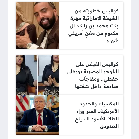
كواليس خطوبته من
الشيخة الإماراتية مهرة
بنت محمد بن راشد آل
مكتوم من مغنٍ أمريكي
شهير
كواليس القبض على
البلوجر المصرية نورهان
حفظي.. ومفاجآت
صادمة داخل شقتها
المكسيك والحدود
الأمريكية.. السر وراء
الطلاء الأسود للسياج
الحدودي