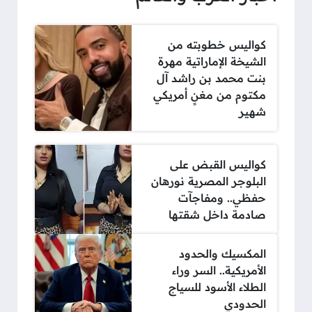
كواليس خطوبته من
الشيخة الإماراتية مهرة
بنت محمد بن راشد آل
مكتوم من مغنٍ أمريكي
شهير
كواليس القبض على
البلوجر المصرية نورهان
حفظي.. ومفاجآت
صادمة داخل شقتها
المكسيك والحدود
الأمريكية.. السر وراء
الطلاء الأسود للسياج
الحدودي