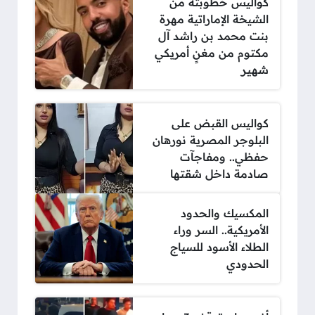
كواليس خطوبته من
الشيخة الإماراتية مهرة
بنت محمد بن راشد آل
مكتوم من مغنٍ أمريكي
شهير
كواليس القبض على
البلوجر المصرية نورهان
حفظي.. ومفاجآت
صادمة داخل شقتها
المكسيك والحدود
الأمريكية.. السر وراء
الطلاء الأسود للسياج
الحدودي