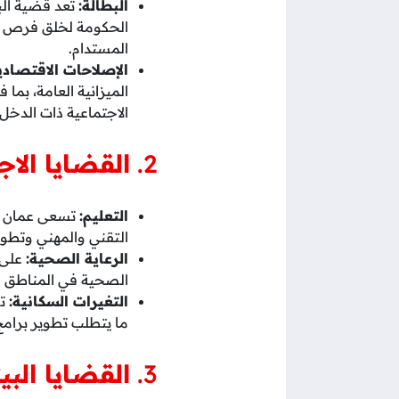
البطالة:
تعد قضية البط
الحكومة لخلق فرص عم
المستدام.
الإصلاحات الاقتصادي
الميزانية العامة، بم
الاجتماعية ذات الدخ
2.
القضايا الاج
التعليم:
تسعى عمان إل
التقني والمهني وتطوير
الرعاية الصحية:
على 
الصحية في المناطق ال
التغيرات السكانية:
تو
ما يتطلب تطوير برامج 
3.
القضايا البيئ