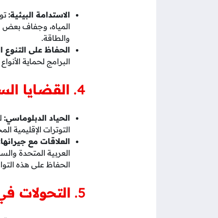
الاستدامة البيئية:
توا
المياه، وجفاف بعض ال
والطاقة.
الحفاظ على التنوع ا
البرامج لحماية الأنوا
4.
القضايا الس
الحياد الدبلوماسي:
لط
التوترات الإقليمية ال
العلاقات مع جيرانها:
العربية المتحدة والسع
الحفاظ على هذه التواز
5.
التحولات في