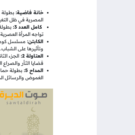
خانة فاضية:
بطولة ا
المصرية في ظل التغير
كامل العدد 3:
بطولة 
تواجه المرأة العصرية 
الكابتن:
مسلسل كوميدي
وتأثيرها على الشباب.
العتاولة 2:
الجزء الث
قضايا الثأر والصراع 
المداح 5:
بطولة حماد
الغموض والرسائل الدي