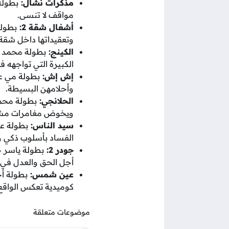
مذكرات نشال:
بطولة
مواقف لا تنسى.
أشغال شقة 2:
بطولة
وتعقيداتها داخل شقة
الكينج:
بطولة محمد إ
الكبيرة التي تواجهه في
إش إش:
بطولة مي ع
وأحلامهن البسيطة.
الحلانجي:
بطولة محمد
ويخوض مغامرات مشوق
سيد الناس:
بطولة عم
الفساد بأسلوب ذكي و
جودر 2:
بطولة ياسر ج
أجل الحق والعدل في
عين شمس:
بطولة أ
كوميدية تعكس الواقع
موضوعات متعلقة