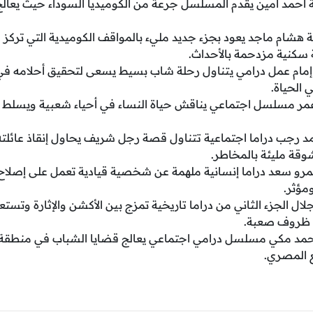
 أحمد أمين يقدم المسلسل جرعة من الكوميديا السوداء حيث يعا
 هشام ماجد يعود بجزء جديد مليء بالمواقف الكوميدية التي تركز عل
 سكنية مزدحمة بالأحداث.
مام عمل درامي يتناول رحلة شاب بسيط يسعى لتحقيق أحلامه في
 الحياة.
مر مسلسل اجتماعي يناقش حياة النساء في أحياء شعبية ويسلط ا
 رجب دراما اجتماعية تتناول قصة رجل شريف يحاول إنقاذ عائلته م
ة مليئة بالمخاطر.
رو سعد دراما إنسانية ملهمة عن شخصية قيادية تعمل على إصلاح
مؤثر.
لال الجزء الثاني من دراما تاريخية تمزج بين الأكشن والإثارة و
 ظروف صعبة.
حمد مكي مسلسل درامي اجتماعي يعالج قضايا الشباب في منطقة
 المصري.