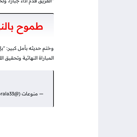
"الفريق قدم أداءً جبارًا،
طموح بالنه
وختم حديثه بأمل كبير: "بإ
المباراة النهائية وتحقيق ا
— منوعات (@Rorala33)