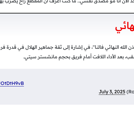
 ولحد الآن أنا مو مصدق نفسي.. ما كنت أعرف أن المقطع راح يضرب ب
ائي
ذن الله النهائي فالنا"، في إشارة إلى ثقة جماهير الهلال في قدرة ف
للقب، بعد الأداء اللافت أمام فريق بحجم مانشستر سيتي.
KUOtDtH9vB
July 3, 2025