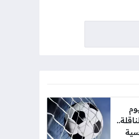
وم
ناقلة..
سية