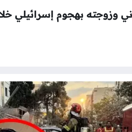
ني وزوجته بهجوم إسرائيلي خل