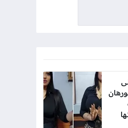
ى
ورهان
ا