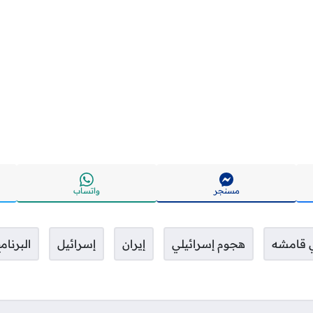
مسنجر
واتساب
 قامشه
هجوم إسرائيلي
إيران
إسرائيل
البرنام