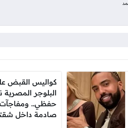
مد
كواليس القبض عل
البلوجر المصرية ن
حفظي.. ومفاجآت
صادمة داخل شقته