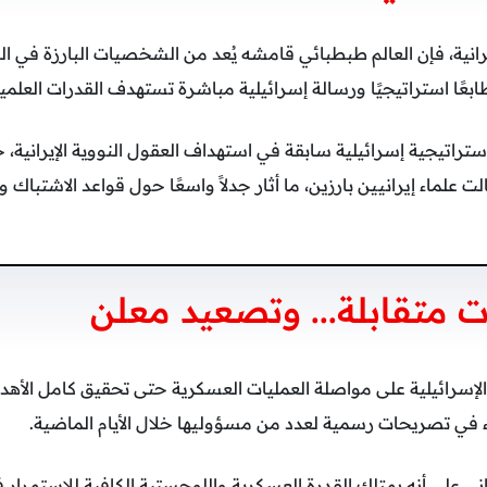
رانية، فإن العالم طبطبائي قامشه يُعد من الشخصيات البارزة في البر
ابعًا استراتيجيًا ورسالة إسرائيلية مباشرة تستهدف القدرات العلم
ا لاستراتيجية إسرائيلية سابقة في استهداف العقول النووية الإيراني
 علماء إيرانيين بارزين، ما أثار جدلاً واسعًا حول قواعد الاشتباك و
ت متقابلة... وتصعيد معلن
الإسرائيلية على مواصلة العمليات العسكرية حتى تحقيق كامل الأهد
ء في تصريحات رسمية لعدد من مسؤوليها خلال الأيام الماضية.
راني على أنه يمتلك القدرة العسكرية واللوجستية الكافية للاستمرار 