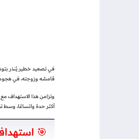
في تصعيد خطير يُنذر بتوسّع
قامشه وزوجته، في هجوم 
وتزامن هذا الاستهداف مع ا
أكثر حدة واتساعًا، وسط 
🎯 استهدا