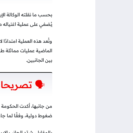
بحسب ما نقلته الوكالة الإي
يُضفي على عملية اغتياله ط
وتُعد هذه العملية امتدادً
الماضية عمليات مماثلة طالت
بين الجانبين.
🗣️ تصريحا
من جانبها، أكدت الحكومة 
ضغوط دولية، وفقًا لما جا
بالمقابل، شدّد الجانب الإي