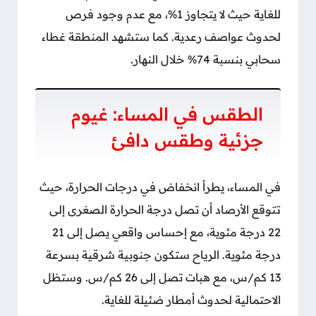
للغاية حيث لا يتجاوز 1%، مع عدم وجود فرص
لحدوث عواصف رعدية. كما ستشهد المنطقة غطاء
سحابي بنسبة 74% خلال النهار.
الطقس في المساء: غيوم
جزئية وطقس دافئ
في المساء، يطرأ انخفاض في درجات الحرارة، حيث
تتوقع الأرصاد أن تصل درجة الحرارة الصغرى إلى
22 درجة مئوية، مع إحساس واقعي يصل إلى 21
درجة مئوية. الرياح ستكون جنوبية شرقية بسرعة
13 كم/س، مع هبات تصل إلى 26 كم/س. وستظل
الاحتمالية لحدوث أمطار ضئيلة للغاية.