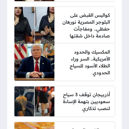
كواليس القبض على
البلوجر المصرية نورهان
حفظي.. ومفاجآت
صادمة داخل شقتها
المكسيك والحدود
الأمريكية.. السر وراء
الطلاء الأسود للسياج
الحدودي
أذربيجان توقف 3 سياح
سعوديين بتهمة الإساءة
لنصب تذكاري