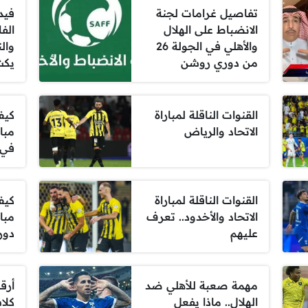
تفاصيل غرامات لجنة
فيد
الانضباط على الهلال
الف
والأهلي في الجولة 26
وال
من دوري روشن
يكش
القنوات الناقلة لمباراة
كيف
الاتحاد والرياض
مبار
في 
القنوات الناقلة لمباراة
كيف
الاتحاد والأخدود.. تعرف
مبار
عليهم
دور
مهمة صعبة للأهلي ضد
أرقا
الهلال.. ماذا يفعل
كلا