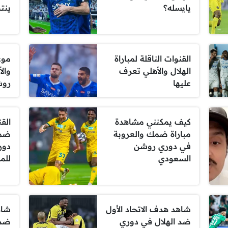
يايسله؟
ينت
القنوات الناقلة لمباراة
موعد
الهلال والأهلي تعرف
وال
عليها
روش
كيف يمكنني مشاهدة
القن
مباراة ضمك والعروبة
ضمك
في دوري روشن
دور
السعودي
للم
شاهد هدف الاتحاد الأول
شاه
ضد الهلال في دوري
ضد 