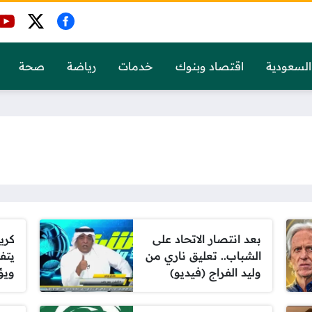
السعودية
اقتصاد وبنوك
خدمات
رياضة
صحة
بعد انتصار الاتحاد على
كري
الشباب.. تعليق ناري من
يتف
وليد الفراج (فيديو)
ويؤ