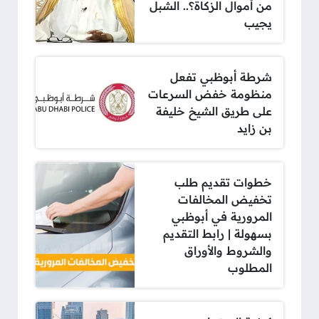
من أموال الزكاة؟.. الشبل
يجيب
شرطة أبوظبي تفعل
منظومة خفض السرعات
على طريق الشيخ خليفة
بن زايد
خطوات تقديم طلب
تخفيض المخالفات
المرورية في أبوظبي
بسهولة | رابط التقديم
والشروط والأوراق
المطلوب