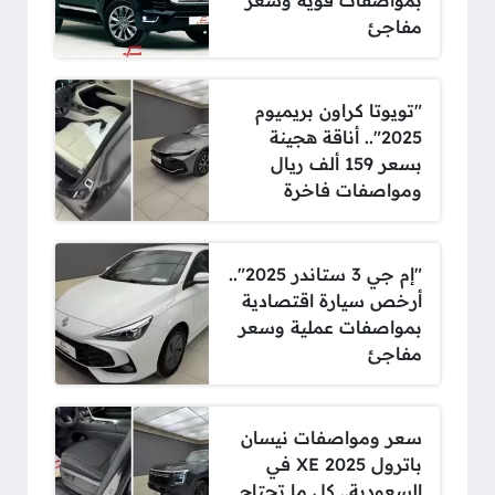
بمواصفات قوية وسعر
مفاجئ
"تويوتا كراون بريميوم
2025".. أناقة هجينة
بسعر 159 ألف ريال
ومواصفات فاخرة
"إم جي 3 ستاندر 2025"..
أرخص سيارة اقتصادية
بمواصفات عملية وسعر
مفاجئ
سعر ومواصفات نيسان
باترول XE 2025 في
السعودية.. كل ما تحتاج