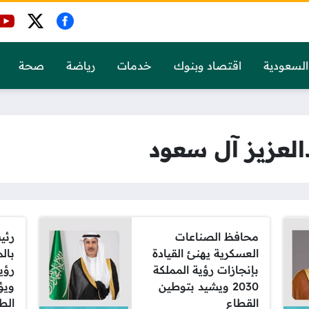
السعودية
اقتصاد وبنوك
خدمات
رياضة
صحة
العزيز آل سعود
محافظ الصناعات
رئي
العسكرية يهنئ القيادة
بال
بإنجازات رؤية المملكة
2030 ويشيد بتوطين
ويؤك
القطاع
الط