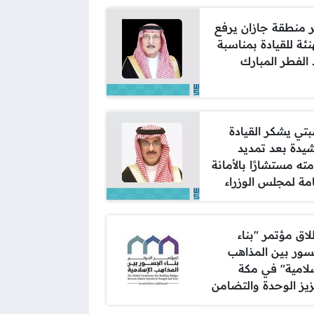
ر منطقة جازان يرفع
نئة للقيادة بمناسبة
 الفطر المبارك
بتي يشكر القيادة
شيدة بعد تمديد
ته مستشارًا بالأمانة
امة لمجلس الوزراء
لاق مؤتمر "بناء
سور بين المذاهب
سلامية" في مكة
زيز الوحدة والتضامن