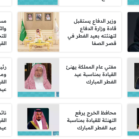
وزير الدفاع يستقبل
مسا
قادة وزارة الدفاع
والث
لتهنئته بعيد الفطر في
للت
قصر الصفا
الق
مفتي عام المملكة يهنئ
رئي
القيادة بمناسبة عيد
ومك
الفطر المبارك
الق
عيد
محافظ الخرج يرفع
نائ
التهنئة للقيادة بمناسبة
الق
عيد الفطر المبارك
عيد