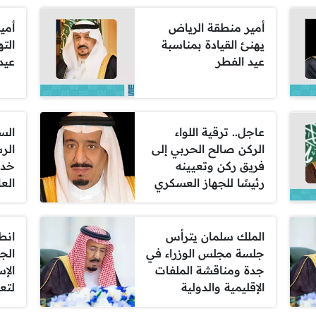
أمير منطقة الرياض
أمي
يهنئ القيادة بمناسبة
الته
عيد الفطر
عيد
عاجل.. ترقية اللواء
الس
الركن صالح الحربي إلى
الر
فريق ركن وتعيينه
خدم
رئيسًا للجهاز العسكري
الع
الملك سلمان يترأس
انط
جلسة مجلس الوزراء في
الج
جدة ومناقشة الملفات
الإ
الإقليمية والدولية
لتع