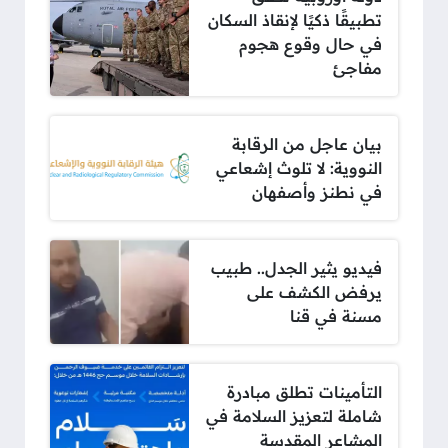
تطبيقًا ذكيًا لإنقاذ السكان
في حال وقوع هجوم
مفاجئ
بيان عاجل من الرقابة
النووية: لا تلوث إشعاعي
في نطنز وأصفهان
فيديو يثير الجدل.. طبيب
يرفض الكشف على
مسنة في قنا
التأمينات تطلق مبادرة
شاملة لتعزيز السلامة في
المشاعر المقدسة